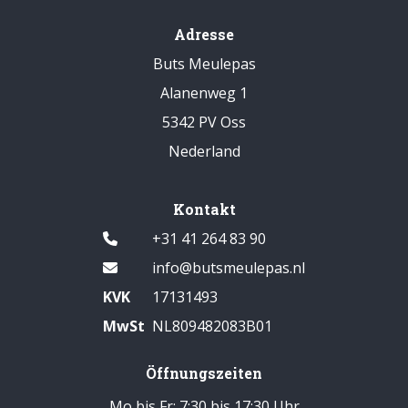
Adresse
Buts Meulepas
Alanenweg 1
5342 PV Oss
Nederland
Kontakt
+31 41 264 83 90
info@butsmeulepas.nl
KVK
17131493
MwSt
NL809482083B01
Öffnungszeiten
Mo bis Fr: 7:30 bis 17:30 Uhr