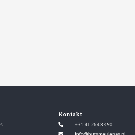
Kontakt
s
+31 41 264 83 90
info@butsmeulepas.nl