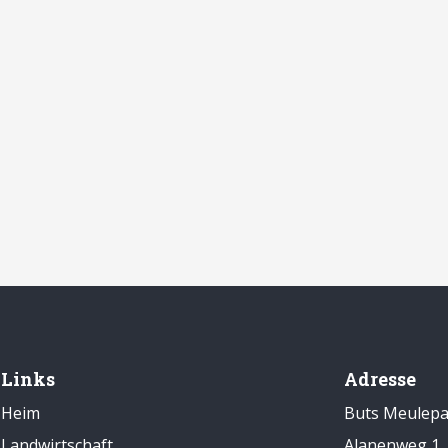
Links
Adresse
Heim
Buts Meulepa
Landwirtschaft
Alanenweg 1