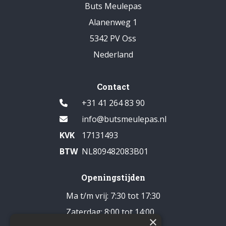
Buts Meulepas
Alanenweg 1
5342 PV Oss
Nederland
Contact
+31 41 264 83 90
info@butsmeulepas.nl
KVK
17131493
BTW
NL809482083B01
Openingstijden
Ma t/m vrij: 7:30 tot 17:30
Zaterdag: 8:00 tot 14:00
×