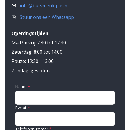
constructiestaal St 52 - 3 S355 Voor meer
info@butsmeulepas.nl
informatie neem dan gerust contact op met een
Stuur ons een Whatsapp
van onze verkopers. = Meer informatie = Type:
Zodebemester
Openingstijden
Ma t/m vrij: 7:30 tot 17:30
Zaterdag: 8:00 tot 14:00
Pauze: 12:30 - 13:00
Zondag: gesloten
Naam
E-mail
Telefoonnummer