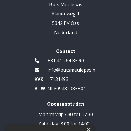
Buts Meulepas
Alanenweg 1
5342 PV Oss
Nederland
Contact
+31 41 264 83 90
info@butsmeulepas.nl
KVK
17131493
BTW
NL809482083B01
Openingstijden
Ma t/m vrij: 7:30 tot 17:30
Zaterdag: 8:00 tot 14:00
×