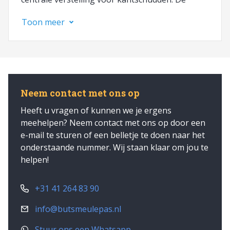
combinatie van 8 rotoren en een werkbreedte
Toon meer
van 8,05 m biedt aanzienlijke
werkmogelijkheden. De kleine rotoren zijn
speciaal ontworpen voor optimale prestaties bij
de productie van kwaliteits voer.
Neem contact met ons op
Heeft u vragen of kunnen we je ergens
meehelpen? Neem contact met ons op door een
e-mail te sturen of een belletje te doen naar het
onderstaande nummer. Wij staan klaar om jou te
helpen!
+31 41 264 83 90
info@butsmeulepas.nl
Stuur ons een Whatsapp