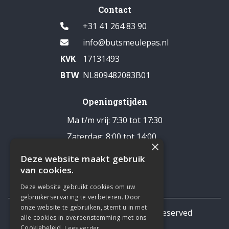
Contact
+31 41 264 83 90
info@butsmeulepas.nl
KVK
17131493
BTW
NL809482083B01
Openingstijden
Ma t/m vrij: 7:30 tot 17:30
Zaterdag: 8:00 tot 14:00
×
Pauze: 12:30 - 13:00
Deze website maakt gebruik
Zondag: gesloten
van cookies.
Deze website gebruikt cookies om uw
gebruikerservaring te verbeteren. Door
onze website te gebruiken, stemt u in met
© 2026 TNL Business All rights reserved
alle cookies in overeenstemming met ons
Privacy statement
Cookiebeleid.
Lees verder