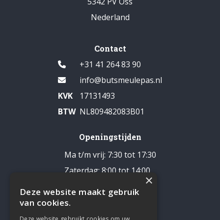
5342 PV Oss
Nederland
Contact
+31 41 264 83 90
info@butsmeulepas.nl
KVK
17131493
BTW
NL809482083B01
Openingstijden
Ma t/m vrij: 7:30 tot 17:30
Zaterdag: 8:00 tot 14:00
×
Pauze: 12:30 - 13:00
Deze website maakt gebruik
Zondag: gesloten
van cookies.
Deze website gebruikt cookies om uw