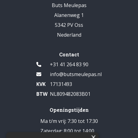
Buts Meulepas
Alanenweg 1
5342 PV Oss
Nederland
Contact
+31 41 264 83 90
info@butsmeulepas.nl
KVK
17131493
BTW
NL809482083B01
Openingstijden
Ma t/m vrij: 7:30 tot 17:30
Zaterdag: 8:00 tot 14:00
×