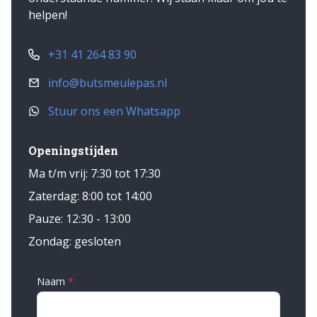
helpen!
contact op met een van onze verkopers.
+31 41 264 83 90
info@butsmeulepas.nl
Stuur ons een Whatsapp
Openingstijden
Ma t/m vrij: 7:30 tot 17:30
Zaterdag: 8:00 tot 14:00
Pauze: 12:30 - 13:00
Zondag: gesloten
Naam