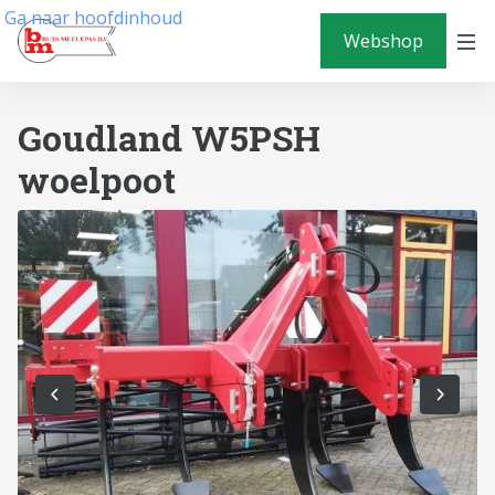
Ga naar hoofdinhoud
Webshop
Goudland W5PSH
woelpoot