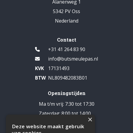
Alanenweg 1
5342 PV Oss
Nederland
Contact
+31 41 264 83 90
info@butsmeulepas.nl
KVK
17131493
BTW
NL809482083B01
Openingstijden
Ma t/m vrij: 7:30 tot 17:30
Zaterdag: 8:00 tot 14:00
×
Pauze: 12:30 - 13:00
Deze website maakt gebruik
Zondag: gesloten
van cookies.