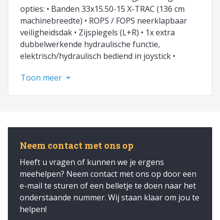
opties: • Banden 33x15.50-15 X-TRAC (136 cm
machinebreedte) • ROPS / FOPS neerklapbaar
veiligheidsdak • Zijspiegels (L+R) • 1x extra
dubbelwerkende hydraulische functie,
elektrisch/hydraulisch bediend in joystick •
Arretering op mechanische functie enkelzijdig •
Toon meer
Lekolieaansluiting • Wegspecificatie NL •
Verkeersverlichting (halogeen) •
Kentekenplaathouder met verlichting •
Joysticklock (mechanisch) • 1x Extra werklamp
(halogeen) voor aan veiligheidsdak • 1x Extra
werklamp (halogeen) achter de stoel Tevens elk
Neem contact met ons op
type aanbouwdeel leverbaar. Op zoek naar een
Heeft u vragen of kunnen we je ergens
ander model? Wij zijn officieel Giant dealer!
meehelpen? Neem contact met ons op door een
Neem contact met ons op!
e-mail te sturen of een belletje te doen naar het
onderstaande nummer. Wij staan klaar om jou te
helpen!