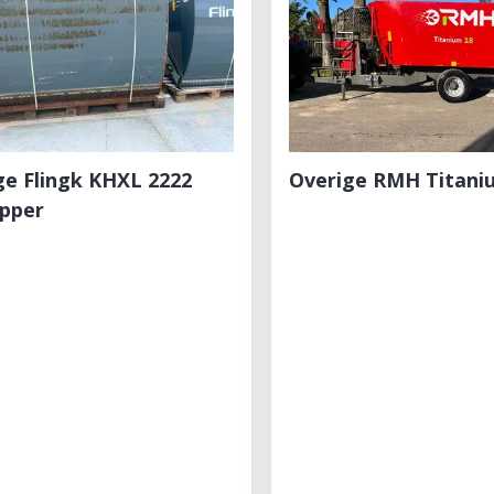
ge Flingk KHXL 2222
Overige RMH Titani
apper