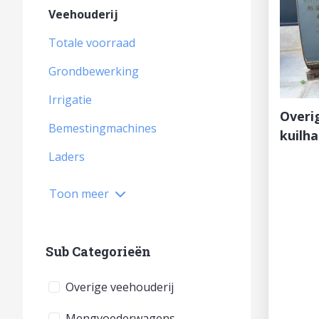
Veehouderij
Totale voorraad
Grondbewerking
Irrigatie
Overi
Bemestingmachines
kuilh
Laders
Toon meer
Sub Categorieën
Overige veehouderij
Mengvoederwagens