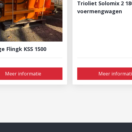
Trioliet Solomix 2 1
voermengwagen
ge Flingk KSS 1500
Meer informatie
Meer informat