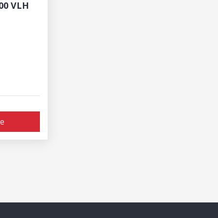
800 VLH
ie