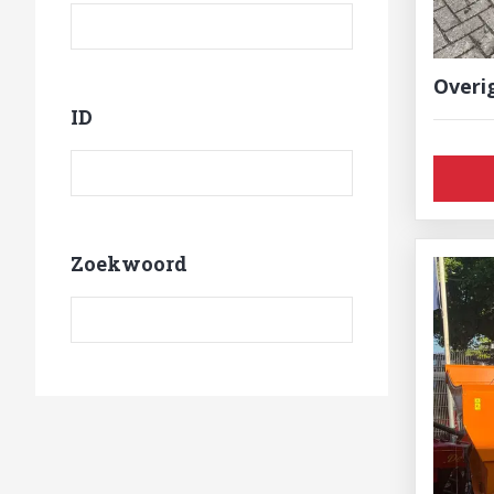
Overi
ID
Product ID
Zoekwoord
Zoekwoord