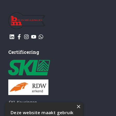
Certificering
SKL Keuringen
×
Airco-testen
Deze website maakt gebruik
Elektrisch gereedschap keuren