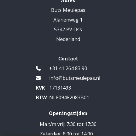
Adres
Buts Meulepas
Alanenweg 1
5342 PV Oss
Nederland
Contact
+31 41 264 83 90
info@butsmeulepas.nl
KVK
17131493
BTW
NL809482083B01
Openingstijden
Ma t/m vrij: 7:30 tot 17:30
Zaterdag: 8:00 tot 14:00