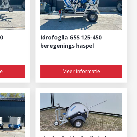
50
Idrofoglia G5S 125-450
beregenings haspel
ie
Meer informatie