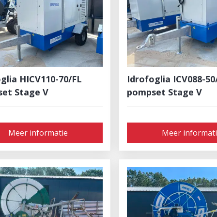
oglia HICV110-70/FL
Idrofoglia ICV088-50
et Stage V
pompset Stage V
Meer informatie
Meer informat