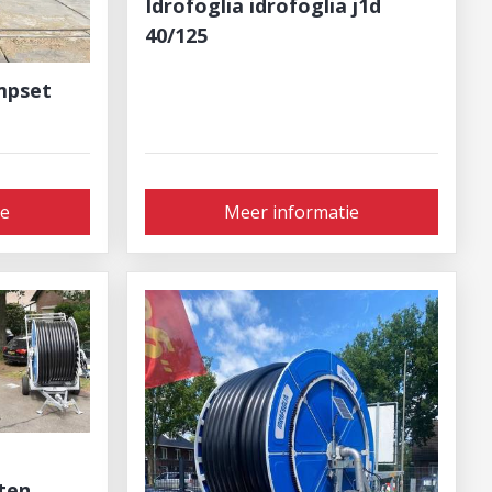
Idrofoglia idrofoglia j1d
40/125
mpset
ie
Meer informatie
ten