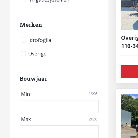
Merken
Overi
Idrofoglia
110-3
Overige
Bouwjaar
Min
1996
Max
2026