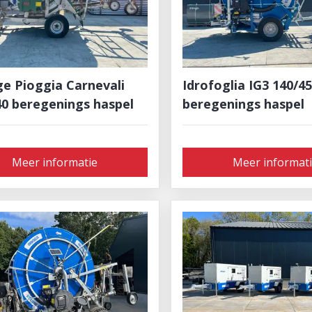
ge Pioggia Carnevali
Idrofoglia IG3 140/4
40 beregenings haspel
beregenings haspel
Meer informatie
Meer informat