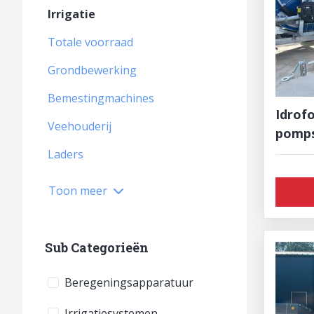
Irrigatie
Totale voorraad
Grondbewerking
Bemestingmachines
Idrof
Veehouderij
pomps
Laders
Toon meer
Sub Categorieën
Beregeningsapparatuur
Irrigatiesystemen