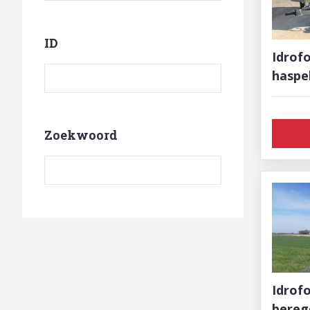
ID
Idrofo
Product ID
haspe
Zoekwoord
Zoekwoord
Idrofogl
bereg