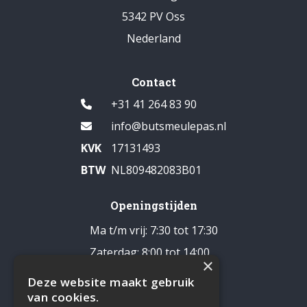
5342 PV Oss
Nederland
Contact
+31 41 264 83 90
info@butsmeulepas.nl
KVK
17131493
BTW
NL809482083B01
Openingstijden
Ma t/m vrij: 7:30 tot 17:30
Zaterdag: 8:00 tot 14:00
×
Pauze: 12:30 - 13:00
Deze website maakt gebruik
Zondag: gesloten
van cookies.