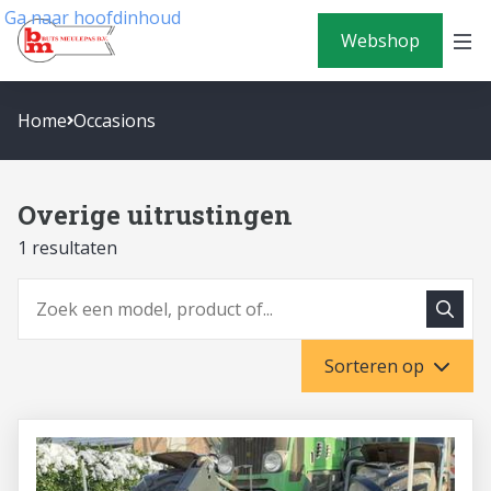
Ga naar hoofdinhoud
Webshop
Home
Occasions
Overige uitrustingen
1 resultaten
Zoeke
Zoeken
Sorteren op