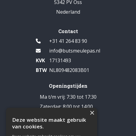
5342 PV Oss
Nederland
Contact
+31 41 264 83 90
info@butsmeulepas.nl
KVK
17131493
BTW
NL809482083B01
Openingstijden
Ma t/m vrij: 7:30 tot 17:30
Zaterdag: 8:00 tot 14:00
×
Pauze: 12:30 - 13:00
Deze website maakt gebruik
Zondag: gesloten
van cookies.