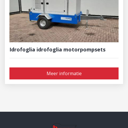
Idrofoglia idrofoglia motorpompsets
Meer informatie