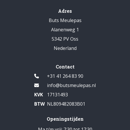
Adres
Buts Meulepas
Alanenweg 1
5342 PV Oss
Nederland
Contact
+31 41 264 83 90
info@butsmeulepas.nl
KVK
17131493
BTW
NL809482083B01
Openingstijden
Ma t/m vrij: 7:30 tot 17:30