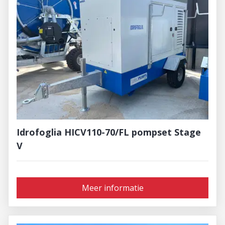
Idrofoglia HICV110-70/FL pompset Stage
V
Meer informatie