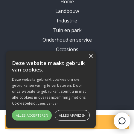
Home
Landbouw
Industrie
Tuin en park
Onderhoud en service
Occasions
×
Magazijn
Deze website maakt gebruik
Over ons
van cookies.
Merken
Deze website gebruikt cookies om uw
gebruikerservaring te verbeteren. Door
Vacatures
onze website te gebruiken, stemt u in met
alle cookies in overeenstemming met ons
Cookiebeleid.
Lees verder
Adres
ALLES ACCEPTEREN
ALLES AFWIJZEN
Buts Meulepas
Filters
Alanenweg 1