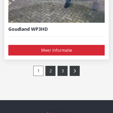
Goudland WP3HD
Meer informatie
1
2
3