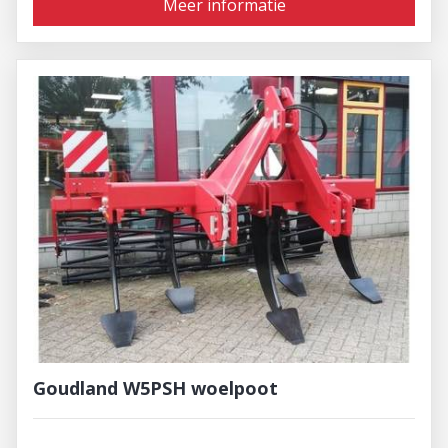
Meer informatie
Goudland W5PSH woelpoot