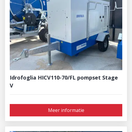
Idrofoglia HICV110-70/FL pompset Stage
V
Meer informatie