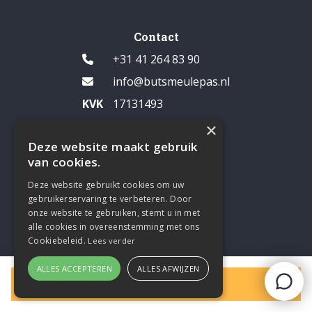
Contact
+31 41 264 83 90
info@butsmeulepas.nl
KVK
17131493
BTW
NL809482083B01
×
Deze website maakt gebruik
van cookies.
Openingstijden
Deze website gebruikt cookies om uw
Ma t/m vrij: 7:30 tot 17:30
gebruikerservaring te verbeteren. Door
Zaterdag: 8:00 tot 14:00
onze website te gebruiken, stemt u in met
alle cookies in overeenstemming met ons
Pauze: 12:30 - 13:00
Cookiebeleid.
Lees verder
Zondag: gesloten
ALLES ACCEPTEREN
ALLES AFWIJZEN
Filters